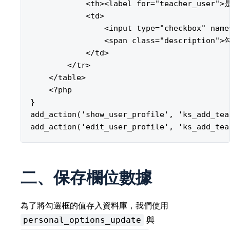
            <th><label for="teacher_user"
            <td>

                <input type="checkbox" name
                <span class="descript
            </td>

        </tr>

    </table>

    <?php

}

add_action('show_user_profile', 'ks_add_tea
二、保存欄位數據
為了將勾選框的值存入資料庫，我們使用
與
personal_options_update