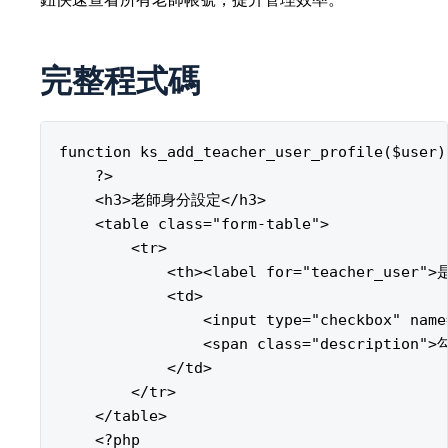
完整程式碼
function ks_add_teacher_user_profile($user) 
    ?>

    <h3>老師身分設定</h3>

    <table class="form-table">

        <tr>

            <th><label for="teacher_user"
            <td>

                <input type="checkbox" name
                <span class="descript
            </td>

        </tr>

    </table>

    <?php
