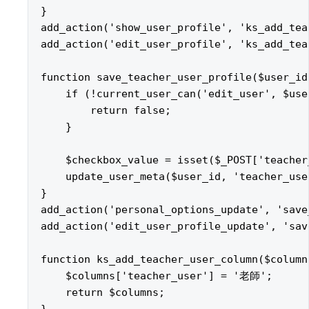
}

add_action('show_user_profile', 'ks_add_tea
add_action('edit_user_profile', 'ks_add_tea
function save_teacher_user_profile($user_id)
    if (!current_user_can('edit_user', $user
        return false;

    }

    $checkbox_value = isset($_POST['teacher
    update_user_meta($user_id, 'teacher_use
}

add_action('personal_options_update', 'save
add_action('edit_user_profile_update', 'sav
function ks_add_teacher_user_column($columns
    $columns['teacher_user'] = '老師';

    return $columns;
