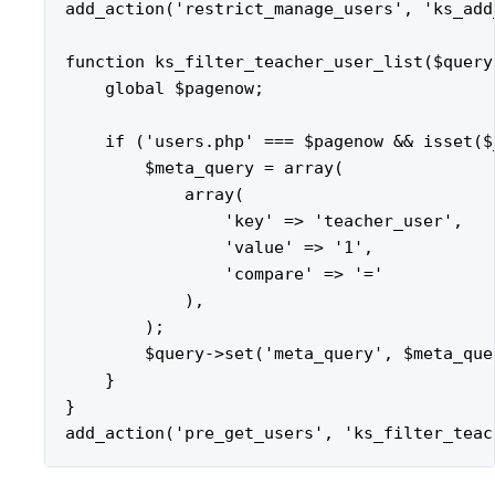
add_action('restrict_manage_users', 'ks_add
function ks_filter_teacher_user_list($query)
    global $pagenow;

    if ('users.php' === $pagenow && isset($
        $meta_query = array(

            array(

                'key' => 'teacher_user',

                'value' => '1',

                'compare' => '='

            ),

        );

        $query->set('meta_query', $meta_quer
    }

}
