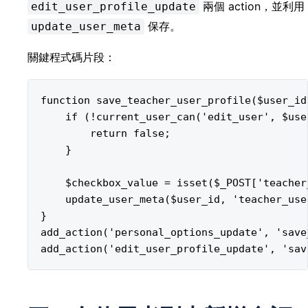
兩個 action，並利用
edit_user_profile_update
保存。
update_user_meta
關鍵程式碼片段：
function save_teacher_user_profile($user_id)
    if (!current_user_can('edit_user', $user
        return false;

    }

    $checkbox_value = isset($_POST['teacher
    update_user_meta($user_id, 'teacher_use
}

add_action('personal_options_update', 'save