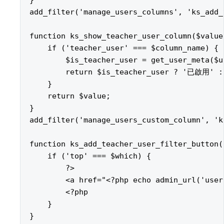
}

add_filter('manage_users_columns', 'ks_add_
function ks_show_teacher_user_column($value
    if ('teacher_user' === $column_name) {

        $is_teacher_user = get_user_meta($u
        return $is_teacher_user ? '已啟用' : 
    }

    return $value;

}

add_filter('manage_users_custom_column', 'k
function ks_add_teacher_user_filter_button($
    if ('top' === $which) {

        ?>

        <a href="<?php echo admin_url('use
        <?php

    }

}
