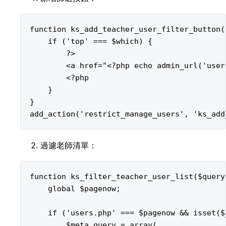
function ks_add_teacher_user_filter_button($
    if ('top' === $which) {

        ?>

        <a href="<?php echo admin_url('use
        <?php

    }

}

過濾老師清單：
function ks_filter_teacher_user_list($query)
    global $pagenow;

    if ('users.php' === $pagenow && isset($
        $meta_query = array(
